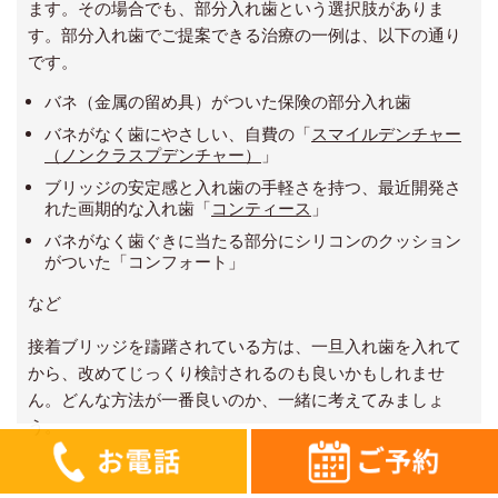
ます。その場合でも、部分入れ歯という選択肢がありま
す。部分入れ歯でご提案できる治療の一例は、以下の通り
です。
バネ（金属の留め具）がついた保険の部分入れ歯
バネがなく歯にやさしい、自費の「
スマイルデンチャー
（ノンクラスプデンチャー）
」
ブリッジの安定感と入れ歯の手軽さを持つ、最近開発さ
れた画期的な入れ歯「
コンティース
」
バネがなく歯ぐきに当たる部分にシリコンのクッション
がついた「コンフォート」
など
接着ブリッジを躊躇されている方は、一旦入れ歯を入れて
から、改めてじっくり検討されるのも良いかもしれませ
ん。どんな方法が一番良いのか、一緒に考えてみましょ
う。
0568-84-2333
お問合せフォーム
ご予約はこちら