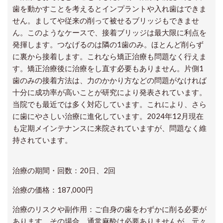
歯を動かすことを考えるとインプラントや入れ歯はできま
せん。ましてや従来の削って被せるブリッジもできませ
ん。このようなケースで、接着ブリッジは最大限に利点を
発揮します。つなげるのは隣の1歯のみ。ほとんど削らず
に裏から接着します。これなら矯正治療も問題なく行えま
す。矯正治療後に治療をし直す必要もありません。片側1
歯のみの接着方法は、力のかかり方などの問題がなければ
十分に成功率が高いことが研究により発表されています。
当院でも最近では多く対応しています。これにより、さら
に歯にやさしい治療に進化しています。2024年12月現在
も定期メインテナンスに来院されていますが、問題なく維
持されています。
治療の期間・回数：20日、2回
治療の価格：187,000円
治療のリスクや副作用：ご自身の歯をわずかに削る必要が
あります。その場合、通常麻酔は必要ありませんが、元々