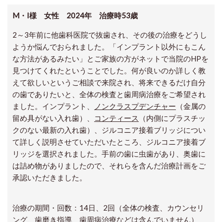
M・I様 女性 2024年 治療時53歳
2～3年前に他歯科医院で抜歯され、その後の治療をどうし
ようか悩んでおられました。「インプラント以外にもこん
な方法があるみたい」とご家族の方がネットで当院のHPを
見つけてくれたということでした。何が良いのか詳しく教
えて欲しいというご相談で来院され、将来できるだけ自分
の歯でありたいと、全体の検査と歯周病治療をご希望され
ました。インプラント、
ノンクラスプデンチャー
（金属の
留め具がない入れ歯）、
コンティース
（内側にプラスチッ
クのない最新の入れ歯）、ジルコニア接着ブリッジについ
て詳しく説明させていただいたところ、ジルコニア接着ブ
リッジを選択されました。手前の歯に虫歯があり、奥歯に
は詰め物がありましたので、それらを含んだ治療計画をご
承認いただきました。
治療の期間・回数：14日、2回（全体の検査、カウンセリ
ング、歯磨き指導、歯周病治療などは含んでいません）