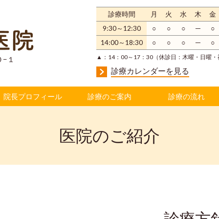
診療時間
月
火
水
木
金
9:3
0～12
:30
○
○
○
─
○
14:00～18:30
○
○
○
─
○
▲：14：00～17：30（休診日：木曜・日曜
０−１
診療カレンダーを見る
院長プロフィール
診療のご案内
診療の流れ
医院のご紹介
診療方