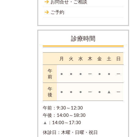
お問合せ・ご相談
ご予約
診療時間
月
火
水
木
金
土
日
午
●
●
●
─
●
●
─
前
午
●
●
●
─
●
▲
─
後
午前：9:30～12:30
午後：14:00～18:30
▲
：14:00～17:30
休診日：木曜・日曜・祝日