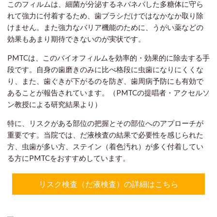
このフィルムは、細菌が分泌するネバネバした多糖体に守ら
れて強力に付着するため、歯ブラシだけではなかなか取り除
けません。また強力なバリア機能のために、うがい薬などの
効果もあまり期待できないのが実状です。
PMTCは、このバイオフィルムを効率的・効果的に除去する手
段です。自身の歯磨きのみに比べ格段に虫歯になりにくくな
り、また、歯ぐきが下がるのを防ぎ、歯周病予防にも有効で
あることが報告されています。（PMTCの提唱者・アクセルソ
ン教授による研究結果より）
特に、リスクがある部位の把握とその部位へのアプローチが
重要です。当院では、だ液検査の結果で必要性を感じられた
方、虫歯が多い方、ステイン（着色汚れ）が多く付着してい
る方にPMTCをおすすめしています。
リスク検査（だ液検査）の詳細はこちら