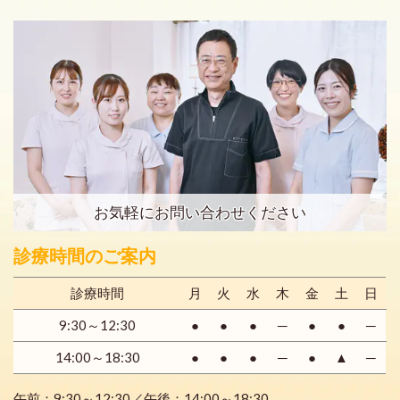
お気軽にお問い合わせください
診療時間のご案内
診療時間
月
火
水
木
金
土
日
9:30～12:30
●
●
●
─
●
●
─
14:00～18:30
●
●
●
─
●
▲
─
午前：9:30～12:30／午後：14:00～18:30