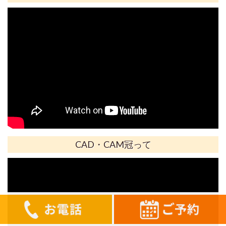
CAD・CAM冠って
0568-84-2333
お問合せフォーム
ご予約はこちら