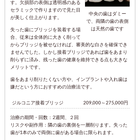
す。欠損部の表側は透明感のある
セラミックで作りますので見た目
中央の歯はダミー
が美しく仕上がります。
で、両隣の歯の表側
は天然の歯です
失った歯にブリッジを装着する場
合、従来は全体的に大きく削って
からブリッジを被せなければ、審美的な白さを確保でき
ませんでした。しかし接着ブリッジであれば歯をあまり
削らずに済み、残った歯の健康を維持できる点も大きな
メリットです。
歯をあまり削りたくない方や、インプラントや入れ歯は
嫌だという方におすすめの治療法です。
ジルコニア接着ブリッジ
209,000～275,000円
治療の期間・回数：
2週間、２回
リスクや副作用：隣の歯の裏側を一層削ります。失った
歯が1本のみで両側に歯がある場合に限られます。